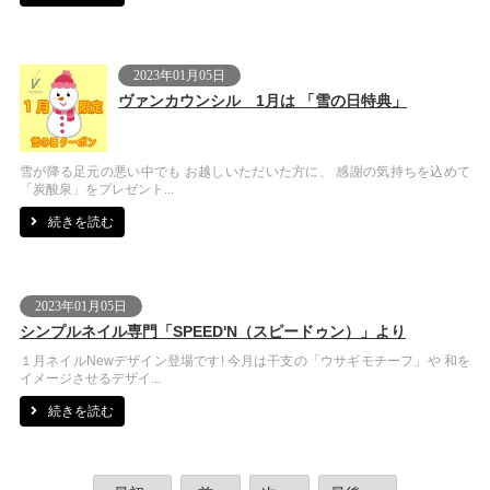
2023年01月05日
ヴァンカウンシル 1月は 「雪の日特典」
雪が降る足元の悪い中でも お越しいただいた方に、 感謝の気持ちを込めて
「炭酸泉」をプレゼント...
続きを読む
2023年01月05日
シンプルネイル専門「SPEED'N（スピードゥン）」より
１月ネイルNewデザイン登場です! 今月は干支の「ウサギモチーフ」や 和を
イメージさせるデザイ...
続きを読む