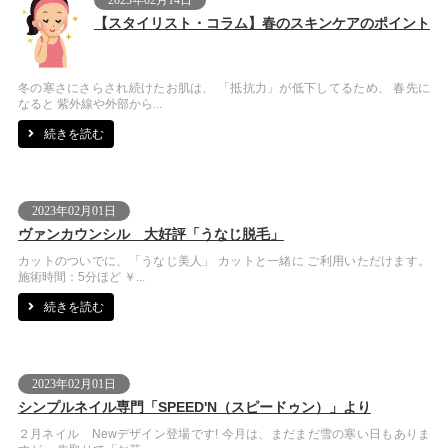
【スタイリスト・コラム】春のスキンケアのポイント
冬の寒さにさらされ続けたお肌は、 「抵抗力」が低下してるため、 春先に
なると 紫外線や外部から...
続きを読む
2023年02月01日
ヴァンカウンシル 大好評「うなじ脱毛」
カットのついでに、「うなじ美人」 カットと一緒に ご利用いただけます。
施術時間：5分ほど ￥...
続きを読む
2023年02月01日
シンプルネイル専門「SPEED'N（スピードゥン）」より
２月ネイル Newデザイン登場です! 今月は、まだまだ雪の寒い日もありま