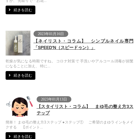
すが、 先取りで「お花...
続きを読む
2023年01月16日
【ネイリスト・コラム】 シンプルネイル専門
「SPEED'N（スピードゥン）」
乾燥が気になる時期ですね。 コロナ対策で 手洗いやアルコール消毒が頻繁
になることに加え、 特に...
続きを読む
2023年01月13日
【スタイリスト・コラム】 まゆ毛の整え方3ス
テップ
簡単！ まゆ毛の整え方3ステップ ●ステップ① ご希望のまゆラインをメイ
クする 【ポイント...
続きを読む