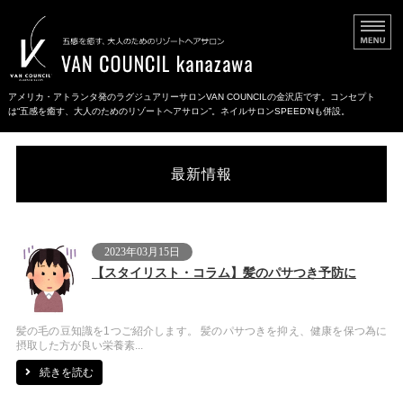
アメリカ・アトランタ発のラグジュアリーサロンVAN COUNCILの金沢店です。コンセプト
は“五感を癒す、大人のためのリゾートヘアサロン”。ネイルサロンSPEED'Nも併設。
ホーム
最新情報
メニュー・料金
ネイル・セルフエステ
2023年03月15日
店舗情報
【スタイリスト・コラム】髪のパサつき予防に
ご予約・お問い合わせ
髪の毛の豆知識を1つご紹介します。 髪のパサつきを抑え、健康を保つ為に
摂取した方が良い栄養素...
続きを読む