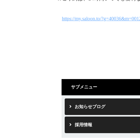
https://my.saloon.to/?g=40036&m=001
サブメニュー
お知らせブログ
採用情報